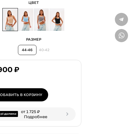
ЦВЕТ
Только 
ВВЕДИТЕ ТЕЛЕФОН
РАЗМЕР
44-46
40-42
900 ₽
ОБАВИТЬ В КОРЗИНУ
от 1 725 ₽
Подробнее