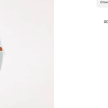
Стои
О