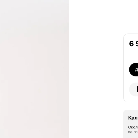
6 
Д
Кал
Скол
за го