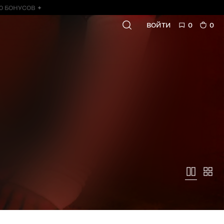
0 БОНУСОВ ✦
ВОЙТИ
0
0