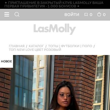
✦ ПРИГЛАШЕНИЕ В ЗАКРЫТЫЙ КЛУБ LASMOLLY ВАША
ПЕРВАЯ ПРИВИЛЕГИЯ - 1.000 БОНУСОВ ✦
ВОЙТИ
0
0
ГЛАВНАЯ
КАТАЛОГ
ТОПЫ | ФУТБОЛКИ | ПОЛО
ТОП NEW LOVE ЦВЕТ РОЗОВЫЙ
НОВОЕ