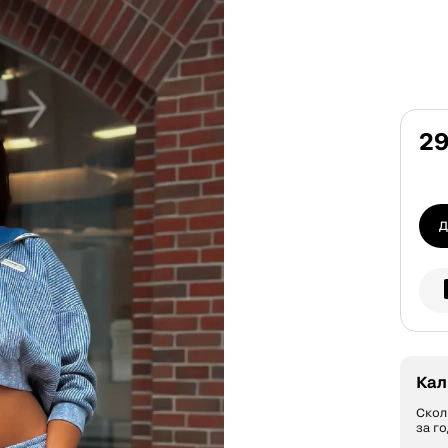
29
Д
Кал
Скол
за го