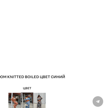
ЮМ KNITTED BOILED ЦВЕТ СИНИЙ
ВХО
ЦВЕТ
Только 