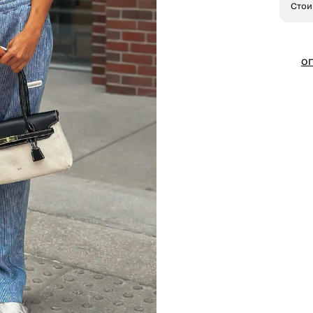
Стои
О