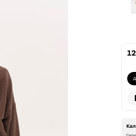
12
Д
Кал
Скол