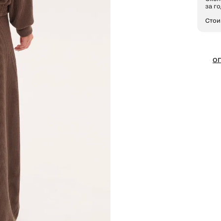
за го
Стои
О