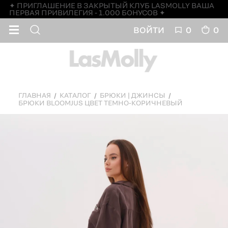
✦ ПРИГЛАШЕНИЕ В ЗАКРЫТЫЙ КЛУБ LASMOLLY ВАША
ПЕРВАЯ ПРИВИЛЕГИЯ - 1.000 БОНУСОВ ✦
ВОЙТИ
0
0
ГЛАВНАЯ
КАТАЛОГ
БРЮКИ | ДЖИНСЫ
БРЮКИ BLOOMJUS ЦВЕТ ТЕМНО-КОРИЧНЕВЫЙ