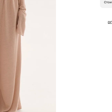
Стои
О