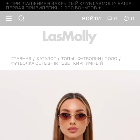
✦ ПРИГЛАШЕНИЕ В ЗАКРЫТЫЙ КЛУБ LASMOLLY ВАША
ПЕРВАЯ ПРИВИЛЕГИЯ - 1.000 БОНУСОВ ✦
ВОЙТИ
0
0
ГЛАВНАЯ
КАТАЛОГ
ТОПЫ | ФУТБОЛКИ | ПОЛО
ФУТБОЛКА CUTE SHIRT ЦВЕТ КИРПИЧНЫЙ