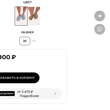
ЦВЕТ
Только 
ВВЕДИТЕ ТЕЛЕФОН
РАЗМЕР
39
41
900 ₽
ОБАВИТЬ В КОРЗИНУ
от 2 475 ₽
Подробнее