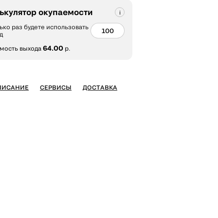
ькулятор окупаемости
ько раз будете использовать
д
64.00
мость выхода
р.
ПИСАНИЕ
СЕРВИСЫ
ДОСТАВКА