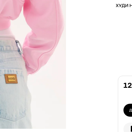
ХУДИ 
12
Д