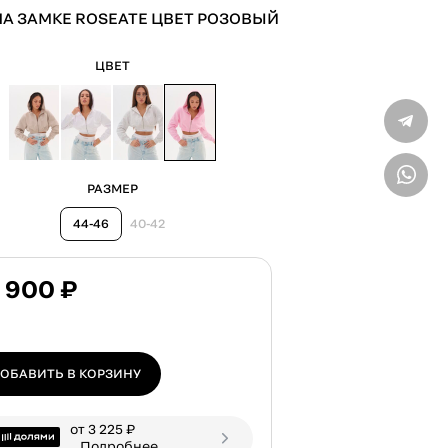
НА ЗАМКЕ ROSEATE ЦВЕТ РОЗОВЫЙ
ВХО
ЦВЕТ
Только 
ВВЕДИТЕ ТЕЛЕФОН
РАЗМЕР
44-46
40-42
 900 ₽
ОБАВИТЬ В КОРЗИНУ
от 3 225 ₽
Подробнее