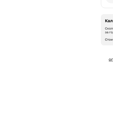
Кал
Скол
за го
Стои
О